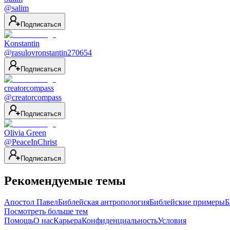
@
salim
Подписаться
Konstantin
@
rasulovronstantin270654
Подписаться
creatorcompass
@
creatorcompass
Подписаться
Olivia Green
@
PeaceInChrist
Подписаться
Рекомендуемые темы
Апостол Павел
Библейская антропология
Библейские примеры
Б
Посмотреть больше тем
Помощь
О нас
Карьера
Конфиденциальность
Условия