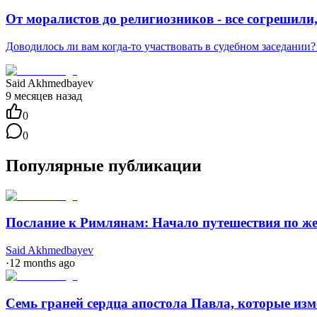
От моралистов до религиозников - все согрешили
Доводилось ли вам когда-то участвовать в судебном заседании? 
Said Akhmedbayev
9 месяцев назад
0
0
Популярные публикации
Послание к Римлянам: Начало путешествия по ж
Said Akhmedbayev
·
12 months ago
Семь граней сердца апостола Павла, которые из