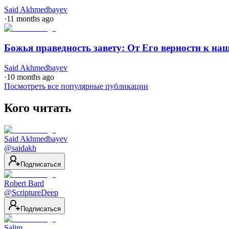
Said Akhmedbayev
·
11 months ago
Божья праведность завету: От Его верности к наш
Said Akhmedbayev
·
10 months ago
Посмотреть все популярные публикации
Кого читать
Said Akhmedbayev
@
saidakh
Подписаться
Robert Bard
@
ScriptureDeep
Подписаться
Salim