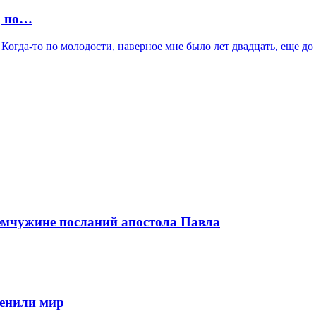
, но…
Когда-то по молодости, наверное мне было лет двадцать, еще до 
емчужине посланий апостола Павла
менили мир