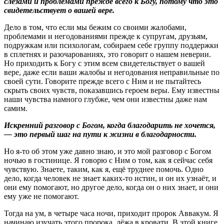
слезами и проблемами прежде всего к Богу, потому что это 
свидетельствует о вашей вере.
Дело в том, что если мы бежим со своими жалобами, 
проблемами и негодованиями прежде к супругам, друзьям, 
подружкам или психологам, собираем себе группу поддержки 
в сплетнях и разочарованиях, это говорит о нашем неверии. 
Но приходить к Богу с этим всем свидетельствует о вашей 
вере, даже если ваши жалобы и негодования неправильные по 
своей сути. Говорите прежде всего с Ним и не пытайтесь 
скрыть своих чувств, показавшись героем веры. Ему известны 
наши чувства намного глубже, чем они известны даже нам 
самим.
Искренний разговор с Богом, когда благодарить не хочется, 
— это первый шаг на пути к жизни в благодарности.
Но я-то об этом уже давно знаю, и это мой разговор с Богом 
ночью в гостинице. Я говорю с Ним о том, как я сейчас себя 
чувствую. Знаете, таким, как я, ещё труднее помочь. Одно 
дело, когда человек не знает каких-то истин, и он их узнаёт, и 
они ему помогают, но другое дело, когда он о них знает, и они 
ему уже не помогают.
Тогда на ум, в четыре часа ночи, приходит пророк Аввакум. Я 
начинаю изучать этого пророка, лёжа в кровати. В этой книге 