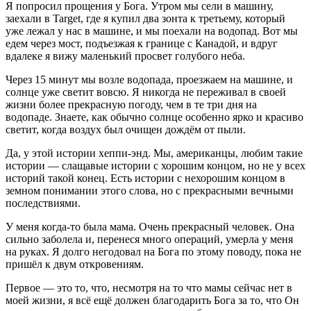
Я попросил прощения у Бога. Утром мы сели в машину, 
заехали в Target, где я купил два зонта к третьему, который 
уже лежал у нас в машине, и мы поехали на водопад. Вот мы 
едем через мост, подъезжая к границе с Канадой, и вдруг 
вдалеке я вижу маленький просвет голубого неба.
Через 15 минут мы возле водопада, проезжаем на машине, и 
солнце уже светит вовсю. Я никогда не переживал в своей 
жизни более прекрасную погоду, чем в те три дня на 
водопаде. Знаете, как обычно солнце особенно ярко и красиво 
светит, когда воздух был очищен дождём от пыли.
Да, у этой истории хеппи-энд. Мы, американцы, любим такие 
истории — слащавые истории с хорошим концом, но не у всех 
историй такой конец. Есть истории с нехорошим концом в 
земном понимании этого слова, но с прекрасными вечными 
последствиями.
У меня когда-то была мама. Очень прекрасный человек. Она 
сильно заболела и, перенеся много операций, умерла у меня 
на руках. Я долго негодовал на Бога по этому поводу, пока не 
пришёл к двум откровениям.
Первое — это то, что, несмотря на то что мамы сейчас нет в 
моей жизни, я всё ещё должен благодарить Бога за то, что Он 