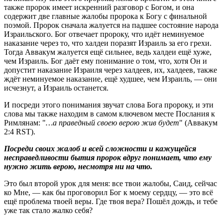
также пророк имеет искренний разговор с Богом, и она 
содержит две главные жалобы пророка к Богу с финальной 
поэмой. Пророк сначала жалуется на падшее состояние народа 
Израильского. Бог отвечает пророку, что идёт неминуемое 
наказание через то, что халдеи поразят Израиль за его грехи. 
Тогда Аввакум жалуется ещё сильнее, ведь халдеи ещё хуже, 
чем Израиль. Бог даёт ему понимание о том, что, хотя Он и 
допустит наказание Израиля через халдеев, их, халдеев, также 
ждёт неминуемое наказание, ещё худшее, чем Израиль, — они 
исчезнут, а Израиль останется.
И посреди этого понимания звучат слова Бога пророку, и эти 
слова мы также находим в самом ключевом месте Послания к 
Римлянам: "
…а праведный своею верою жив будет
" (Аввакум 
2:4 RST).
Посреди своих жалоб и всей сложности и кажущейся 
несправедливости бытия пророк вдруг понимает, что ему 
нужно жить верою, несмотря ни на что.
Это был второй урок для меня: все твои жалобы, Саид, сейчас 
ко Мне, — как бы проговорил Бог к моему сердцу, — это всё 
ещё проблема твоей веры. Где твоя вера? Пошёл дождь, и тебе 
уже так стало жалко себя?