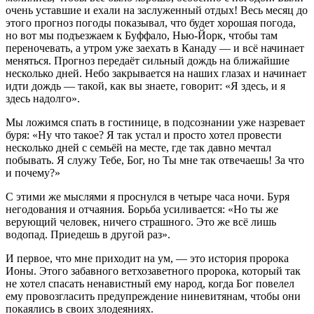
очень уставшие и ехали на заслуженный отдых! Весь месяц до 
этого прогноз погоды показывал, что будет хорошая погода, 
но вот мы подъезжаем к Буффало, Нью-Йорк, чтобы там 
переночевать, а утром уже заехать в Канаду — и всё начинает 
меняться. Прогноз передаёт сильный дождь на ближайшие 
несколько дней. Небо закрывается на наших глазах и начинает 
идти дождь — такой, как вы знаете, говорит: «Я здесь, и я 
здесь надолго».
Мы ложимся спать в гостинице, в подсознании уже назревает 
буря: «Ну что такое? Я так устал и просто хотел провести 
несколько дней с семьёй на месте, где так давно мечтал 
побывать. Я служу Тебе, Бог, но Ты мне так отвечаешь! За что 
и почему?»
С этими же мыслями я проснулся в четыре часа ночи. Буря 
негодования и отчаяния. Борьба усиливается: «Но ты же 
верующий человек, ничего страшного. Это же всё лишь 
водопад. Приедешь в другой раз».
И первое, что мне приходит на ум, — это история пророка 
Ионы. Этого забавного ветхозаветного пророка, который так 
не хотел спасать ненавистный ему народ, когда Бог повелел 
ему провозгласить предупреждение ниневитянам, чтобы они 
покаялись в своих злодеяниях.