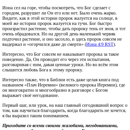
Иона сел на горе, чтобы посмотреть, что Бог сделает с 
городом, разрушит ли Он его или нет. Было очень жарко. 
Видите, как в этой истории пророк жалуется на солнце, в 
моей же истории пророк жалуется на тучи. Бог быстро 
произрастил растение, чтобы дать пророку тень от зноя, и тот 
очень обрадовался. Но на другой день маленький червяк 
подточил растение, и оно засохло, и здесь пророк совсем не 
выдержал и «огорчился даже до смерти» (
Иона 4:9 RST
).
Интересно, что Бог совсем не наказывает пророка за такое 
поведение. Да, Он проводит его через эти испытания, 
разговаривая с ним, давая ценные уроки. Но во всём этом 
слышится любовь Бога к этому пророку.
Интересно также, что в Библии есть даже целая книга под 
названием «Плач Иеремии» (великого пророка Иеремии), где 
он многократно и многообразно в разговоре с Богом 
выражает своё негодование.
Первый шаг, или урок, на наш главный сегодняшний вопрос о 
том, как научиться благодарить, когда благодарить не хочется, 
я бы выразил таким пониманием.
Приходите со всеми своими жалобами, негодованиями, 