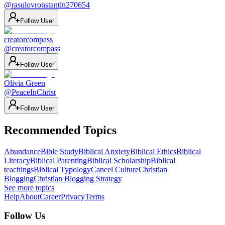
@
rasulovronstantin270654
Follow User
creatorcompass
@
creatorcompass
Follow User
Olivia Green
@
PeaceInChrist
Follow User
Recommended Topics
Abundance
Bible Study
Biblical Anxiety
Biblical Ethics
Biblical
Literacy
Biblical Parenting
Biblical Scholarship
Biblical
teachings
Biblical Typology
Cancel Culture
Christian
Blogging
Christian Blogging Strategy
See more topics
Help
About
Career
Privacy
Terms
Follow Us