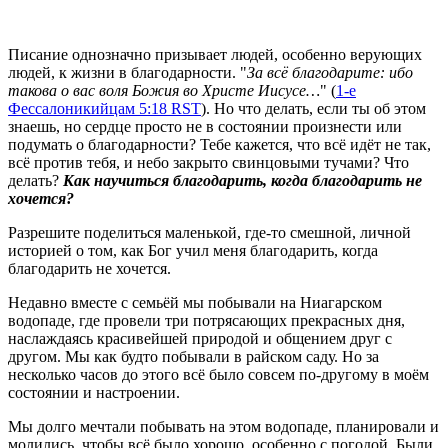
Писание однозначно призывает людей, особенно верующих 
людей, к жизни в благодарности. "
За всё благодарите: ибо 
такова о вас воля Божия во Христе Иисусе…
" (
1-е
Фессалоникийцам 5:18 RST
). Но что делать, если ты об этом 
знаешь, но сердце просто не в состоянии произнести или 
подумать о благодарности? Тебе кажется, что всё идёт не так, 
всё против тебя, и небо закрыто свинцовыми тучами? Что 
делать? 
Как научиться благодарить, когда благодарить не 
хочется?
Разрешите поделиться маленькой, где-то смешной, личной 
историей о том, как Бог учил меня благодарить, когда 
благодарить не хочется.
Недавно вместе с семьёй мы побывали на Ниагарском 
водопаде, где провели три потрясающих прекрасных дня, 
наслаждаясь красивейшей природой и общением друг с 
другом. Мы как будто побывали в райском саду. Но за 
несколько часов до этого всё было совсем по-другому в моём 
состоянии и настроении.
Мы долго мечтали побывать на этом водопаде, планировали и 
молились, чтобы всё было хорошо, особенно с погодой. Были 