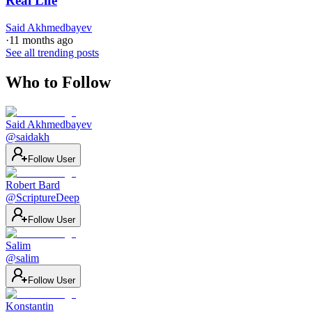
Real Life
Said Akhmedbayev
·
11 months ago
See all trending posts
Who to Follow
Said Akhmedbayev
@
saidakh
Follow User
Robert Bard
@
ScriptureDeep
Follow User
Salim
@
salim
Follow User
Konstantin