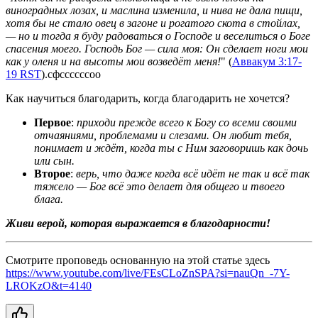
виноградных лозах, и маслина изменила, и нива не дала пищи, 
хотя бы не стало овец в загоне и рогатого скота в стойлах, 
— но и тогда я буду радоваться о Господе и веселиться о Боге 
спасения моего. Господь Бог — сила моя: Он сделает ноги мои 
как у оленя и на высоты мои возведёт меня!
" (
Аввакум 3:17-
19 RST
).сфссссссоо
Как научиться благодарить, когда благодарить не хочется?
Первое
: 
приходи прежде всего к Богу со всеми своими 
отчаяниями, проблемами и слезами. Он любит тебя, 
понимает и ждёт, когда ты с Ним заговоришь как дочь 
или сын.
Второе
: 
верь, что даже когда всё идёт не так и всё так 
тяжело — Бог всё это делает для общего и твоего 
блага.
Живи верой, которая выражается в благодарности!
Смотрите проповедь основанную на этой статье здесь 
https://www.youtube.com/live/FEsCLoZnSPA?si=nauQn_-7Y-
LROKzO&t=4140