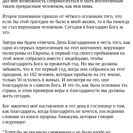
дал мне возможность соприкоснуться и быть воспитанным 
таким прекрасным человеком, как моя мама.
Второе понимание пришло от чёткого осознания того, что 
если бы этой трагедии не было в моей жизни, то я бы никогда 
не стал верующим человеком. Сегодня я благодарю Бога за 
это.
Завтра мы будем отмечать День Благодарения в честь того, как 
одни из первых переселенцев на этот континент, верующие 
пилигримы из Европы, в первый год своего пребывания на 
этой земле собрались вместе с индейцами, чтобы 
поблагодарить Бога за прожитый год. Но мы не должны 
забывать, что в тот первый год, когда они собрались на этот 
праздник, из 102 человек, которые прибыли на эту землю, 
только 50 остались в живых. И несмотря на это, они 
благодарили и славили Бога. И это то, как была основана эта 
страна, и этим примером веры и благодарности мы должны 
жить сегодня.
Бог закончил моё наставление в тот день в гостинице о том, 
как благодарить, когда благодарить не хочется, последними 
словами из книги пророка Аввакума, которые говорят 
следующее:
"
Хотя бы не расцвела смоковница и не было плода на 